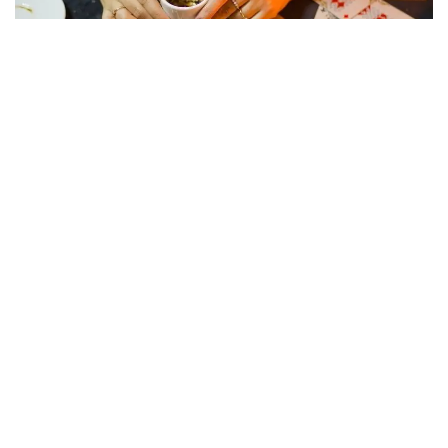
Фото: dzen.ru
Возвращаясь домой, пенсионерка столкнулась с
тремя незнакомыми женщинами, которые под
предлогом снятия «проклятия» завладели ее
золотыми украшениями и денежными средствами
на общую сумму 15 млн теңге.
Все началось с невинного вопроса о направлении
к стоматологии, однако разговор быстро перерос
в психологическое воздействие, основанное на