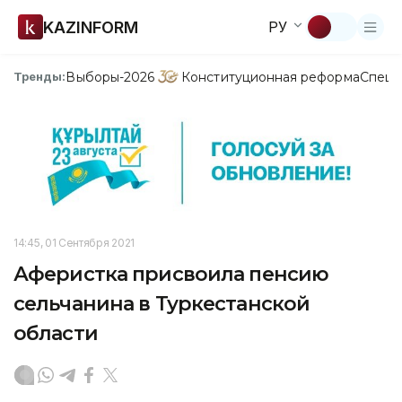
KAZINFORM
РУ
Выборы-2026
Конституционная реформа
Спецп
Тренды:
14:45, 01 Сентября 2021
Аферистка присвоила пенсию
сельчанина в Туркестанской
области