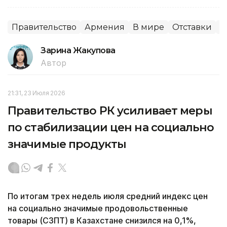
Правительство
Армения
В мире
Отставки
П
Зарина Жакупова
Автор
21:31, 23 Июля 2026
Правительство РК усиливает меры
по стабилизации цен на социально
значимые продукты
По итогам трех недель июля средний индекс цен
на социально значимые продовольственные
товары (СЗПТ) в Казахстане снизился на 0,1%,