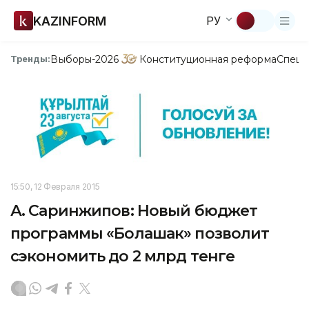
KAZINFORM
РУ
Выборы-2026
Конституционная реформа
Спецп
Тренды:
15:50, 12 Февраля 2015
А. Саринжипов: Новый бюджет
программы «Болашак» позволит
сэкономить до 2 млрд тенге