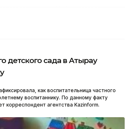
о детского сада в Атырау
у
фиксировала, как воспитательница частного
олетнему воспитаннику. По данному факту
т корреспондент агентства Kazinform.