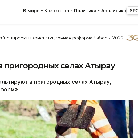
В мире
Казахстан
Политика
Аналитика
SP
е
Спецпроекты
Конституционная реформа
Выборы-2026
в пригородных селах Атырау
альтируют в пригородных селах Атырау,
нформ».