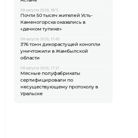
08 августа 2026, 18:11
Почти 50 тысяч жителей Усть-
Каменогорска оказались в
«дачном тупике»
08 августа 2026, 17:45
376 тонн дикорастущей конопли
уничтожили в Жамбылской
области
08 августа 2026, 17:31
Мясные полуфабрикаты
сертифицировали по
несуществующему протоколу в
Уральске