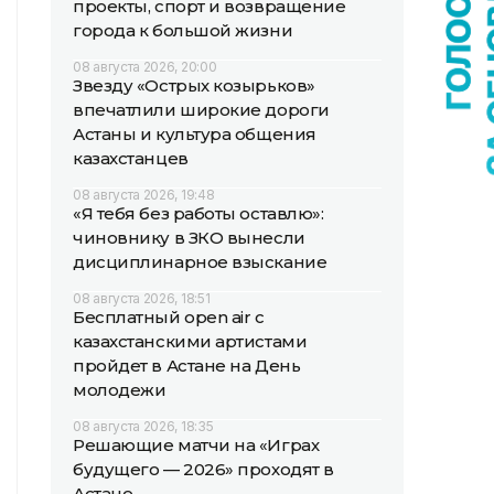
проекты, спорт и возвращение
города к большой жизни
08 августа 2026, 20:00
Звезду «Острых козырьков»
впечатлили широкие дороги
Астаны и культура общения
казахстанцев
08 августа 2026, 19:48
«Я тебя без работы оставлю»:
чиновнику в ЗКО вынесли
дисциплинарное взыскание
08 августа 2026, 18:51
Бесплатный open air с
казахстанскими артистами
пройдет в Астане на День
молодежи
08 августа 2026, 18:35
Решающие матчи на «Играх
будущего — 2026» проходят в
Астане