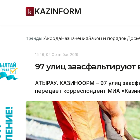
KAZINFORM
Акорда
Назначения
Закон и порядок
Дось
Тренды:
15:46, 04 Сентября 2019
97 улиц заасфальтируют 
АТЫРАУ. КАЗИНФОРМ – 97 улиц заасф
передает корреспондент МИА «Кази