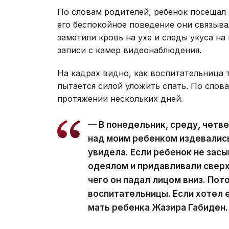
По словам родителей, ребенок посещал 
его беспокойное поведение они связыв
заметили кровь на ухе и следы укуса на
записи с камер видеонаблюдения.
На кадрах видно, как воспитательница тя
пытается силой уложить спать. По слов
протяжении нескольких дней.
— В понедельник, среду, четв
над моим ребенком издевались.
увидела. Если ребенок не зас
одеялом и придавливали сверху
чего он падал лицом вниз. Пот
воспитательницы. Если хотел е
мать ребенка Жазира Габиден.