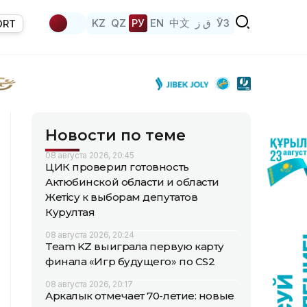
KZ
QZ
РУ
EN
中文
ق ز
ЎЗ
ORT
Новости по теме
08 августа 2026, 20:45
ЦИК проверил готовность
Актюбинской области и области
Жетісу к выборам депутатов
Курултая
08 августа 2026, 20:24
Team KZ выиграла первую карту
финала «Игр будущего» по CS2
08 августа 2026, 20:17
Аркалык отмечает 70-летие: новые