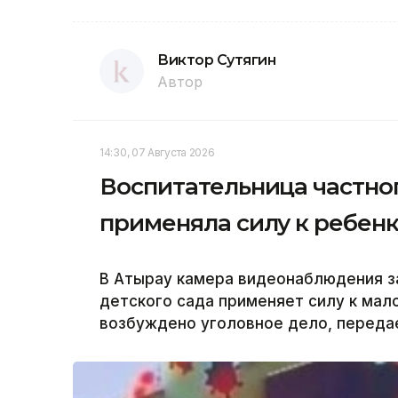
Виктор Сутягин
Автор
14:30, 07 Августа 2026
Воспитательница частног
применяла силу к ребенк
В Атырау камера видеонаблюдения за
детского сада применяет силу к мал
возбуждено уголовное дело, передае