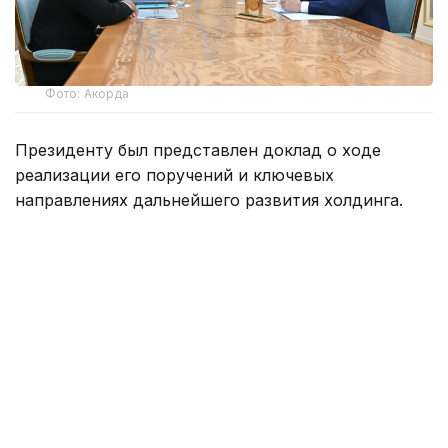
Фото: Акорда
Президенту был представлен доклад о ходе
реализации его поручений и ключевых
направлениях дальнейшего развития холдинга.
Рустам Карагойшин проинформировал о том, что
инвестиционный и кредитный портфели достигли
14,3 трлн тенге с прогнозом роста до 16,5 трлн
тенге, при этом чистая прибыль сохраняется
на уровне свыше 400 млрд тенге ежегодно.
По итогам 2025 года за счет поддержки холдинга
77,5 тыс. семей обеспечено жильем, в том числе
11,6 тыс. очередников.