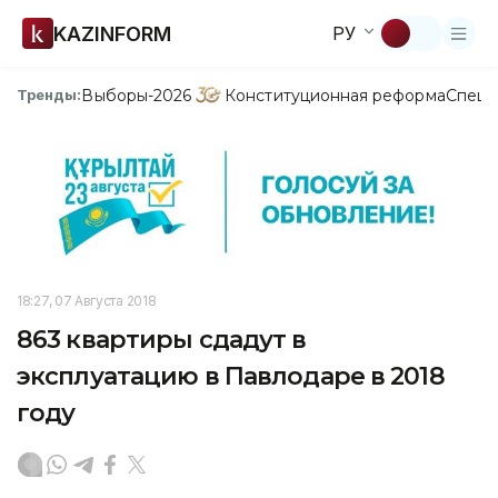
KAZINFORM
РУ
Выборы-2026
Конституционная реформа
Спецп
Тренды:
18:27, 07 Августа 2018
863 квартиры сдадут в
эксплуатацию в Павлодаре в 2018
году