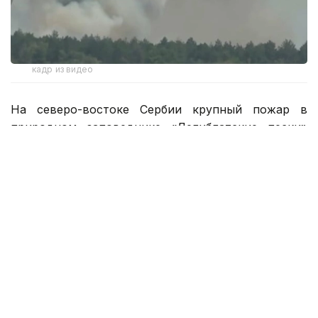
кадр из видео
На северо-востоке Сербии крупный пожар в
природном заповеднике
«Делиблатские пески»
ликвидируют с помощью наземных
подразделений и вертолетов.
По данным местных
властей, огонь охватил не менее 700 гектаров
земли. Заповедник расположен примерно в 50
километрах к востоку от Белграда.
Горят леса и вблизи южного города Кралево.
Население нескольких деревень было вынуждено
эвакуироваться. По словам местных жителей,
всего за пару дней сгорело более 150 акров (60
гектаров) соснового леса.