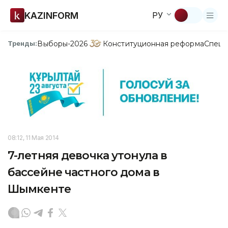
KAZINFORM
РУ
Выборы-2026
Конституционная реформа
Спецп
Тренды:
08:12, 11 Мая 2014
7-летняя девочка утонула в
бассейне частного дома в
Шымкенте