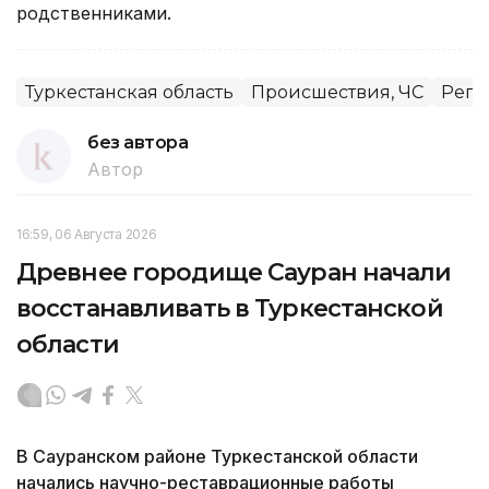
родственниками.
Туркестанская область
Происшествия, ЧС
Реги
без автора
Автор
16:59, 06 Августа 2026
Древнее городище Сауран начали
восстанавливать в Туркестанской
области
В Сауранском районе Туркестанской области
начались научно-реставрационные работы