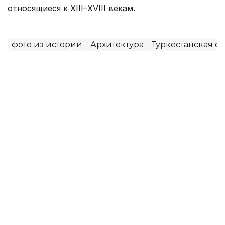
относящиеся к XIII–XVIII векам.
фото из истории
Архитектура
Туркестанская об
Динара Жусупбекова
Автор
12:10, 05 Августа 2026
Мавзолею Узбекали Жанибекова
возвращают исторический облик
Реставрация мавзолея Узбекали Джанибекова
продолжается в Отрарском районе Туркестанской
области. Работы проводят специалисты РГП