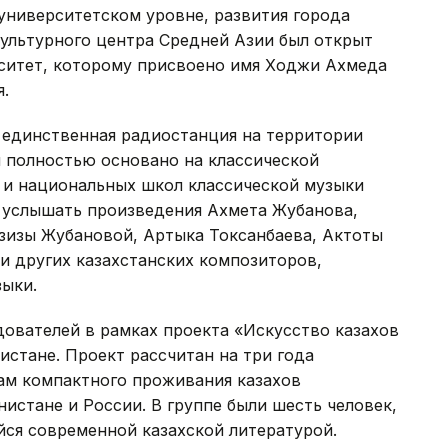
 университетском уровне, развития города
культурного центра Средней Азии был открыт
ситет, которому присвоено имя Ходжи Ахмеда
я.
 единственная радиостанция на территории
й полностью основано на классической
 и национальных школ классической музыки
но услышать произведения Ахмета Жубанова,
азизы Жубановой, Артыка Токсанбаева, Актоты
и других казахстанских композиторов,
ыки.
дователей в рамках проекта «Искусство казахов
истане. Проект рассчитан на три года
ам компактного проживания казахов
нистане и России. В группе были шесть человек,
йся современной казахской литературой.