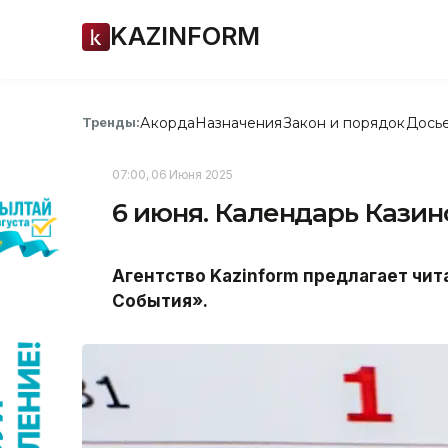
KAZINFORM
Акорда
Назначения
Закон и порядок
Дось
Тренды:
07:00, 06 Июня 2025
6 июня. Календарь Кази
Агентство Kazinform предлагает чи
События».