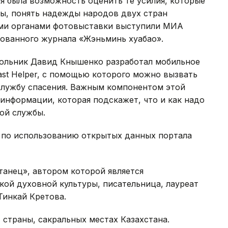
я была возможность оценить те усилия, которые
ы, понять надежды народов двух стран
ыми органами фотовыставки выступили МИА
ованного журнала «Жэньминь хуабао».
кольник Давид Кнышенко разработал мобильное
st Helper, с помощью которого можно вызвать
лужбу спасения. Важным компонентом этой
 информации, которая подскажет, что и как надо
ой службы.
е по использованию открытых данных портала
танец», автором которой является
ой духовной культуры, писательница, лауреат
Тинкай Кретова.
 страны, сакральных местах Казахстана.