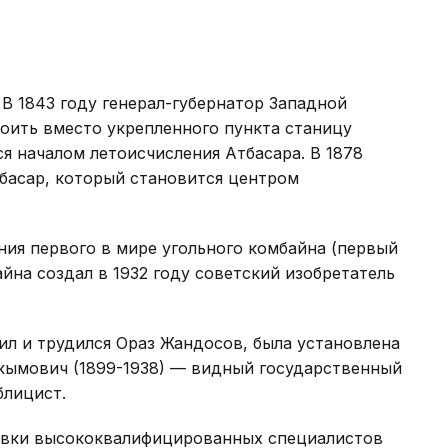
 В 1843 году генерал-губернатор Западной
оить вместо укрепленного пункта станицу
ся началом летоисчисления Атбасара. В 1878
басар, который становится центром
ия первого в мире угольного комбайна (первый
на создал в 1932 году советский изобретатель
жил и трудился Ораз Жандосов, была установлена
кымович (1899-1938) — видный государственный
блицист.
овки высококвалифицированных специалистов