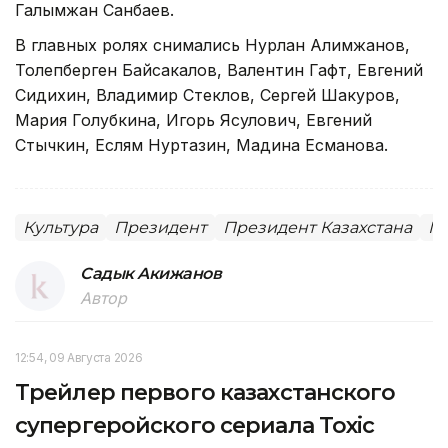
Галымжан Санбаев.
В главных ролях снимались Нурлан Алимжанов,
Толепберген Байсакалов, Валентин Гафт, Евгений
Сидихин, Владимир Стеклов, Сергей Шакуров,
Мария Голубкина, Игорь Ясулович, Евгений
Стычкин, Еслям Нуртазин, Мадина Есманова.
Культура
Президент
Президент Казахстана
Ме
Садык Акижанов
Автор
12:54, 09 Августа 2026
Трейлер первого казахстанского
супергеройского сериала Toxic