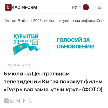
KAZINFORM
РУ
Выборы-2026
Конституционная реформа
Спецп
Тренды:
00:31, 04 Июля 2015
6 июля на Центральном
телевидении Китая покажут фильм
«Разрывая замкнутый круг» (ФОТО)