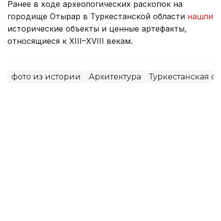
Ранее в ходе археологических раскопок на
городище Отырар в Туркестанской области
нашли
исторические объекты и ценные артефакты,
относящиеся к XIII–XVIII векам.
фото из истории
Архитектура
Туркестанская об
Динара Жусупбекова
Автор
12:10, 05 Августа 2026
Мавзолею Узбекали Жанибекова
возвращают исторический облик