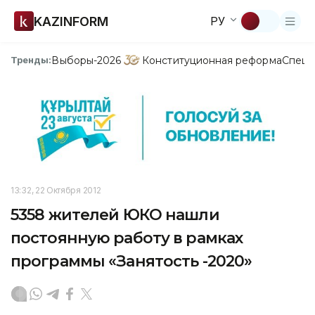
KAZINFORM
РУ
Выборы-2026
Конституционная реформа
Спецп
Тренды:
13:32, 22 Октября 2012
5358 жителей ЮКО нашли
постоянную работу в рамках
программы «Занятость -2020»