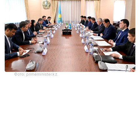
Фото: primeminister.kz.
Стороны обсудили реализацию договоренностей,
достигнутых главами государств в ходе
официального визита Президента Ирана
в Казахстан в декабре 2025 года, развитие
международного транспортного коридора
«Север — Юг», расширение портовой
инфраструктуры, увеличение объемов взаимной