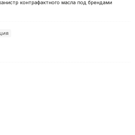
 канистр контрафактного масла под брендами
ция
зводств в работе у судебных
ой области