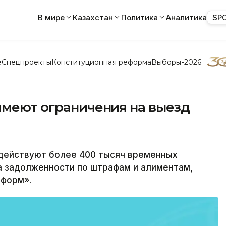
В мире
Казахстан
Политика
Аналитика
SP
е
Спецпроекты
Конституционная реформа
Выборы-2026
имеют ограничения на выезд
действуют более 400 тысяч временных
за задолженности по штрафам и алиментам,
нформ».