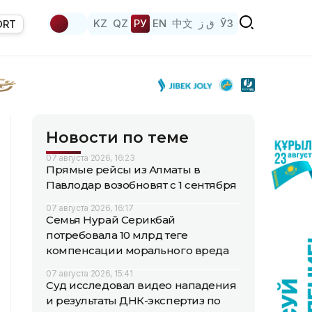
KZ
QZ
РУ
EN
中文
ق ز
ЎЗ
ORT
Новости по теме
07 августа 2026, 16:23
Прямые рейсы из Алматы в
Павлодар возобновят с 1 сентября
07 августа 2026, 16:17
Семья Нурай Серикбай
потребовала 10 млрд теңге
компенсации морального вреда
07 августа 2026, 15:41
Суд исследовал видео нападения
и результаты ДНК-экспертиз по