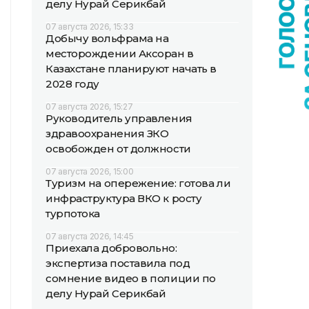
делу Нурай Серикбай
07 августа 2026, 15:33
Добычу вольфрама на
месторождении Аксоран в
Казахстане планируют начать в
2028 году
07 августа 2026, 15:27
Руководитель управления
здравоохранения ЗКО
освобожден от должности
07 августа 2026, 15:00
Туризм на опережение: готова ли
инфраструктура ВКО к росту
турпотока
07 августа 2026, 14:45
Приехала добровольно:
экспертиза поставила под
сомнение видео в полиции по
делу Нурай Серикбай