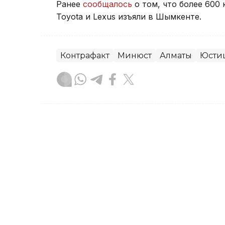
Ранее
сообщалось
о том, что более 600
Toyota и Lexus изъяли в Шымкенте.
Контрафакт
Минюст
Алматы
Юсти
Диана Калманбаева
Автор
03:00, 23 Июля 2026
Почти полмиллиона прои
исполнителей Жамбылск