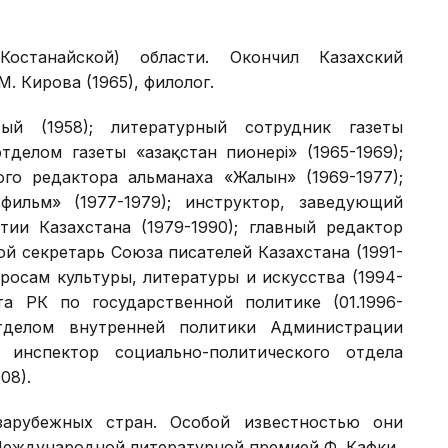
станайской) области. Окончил Казахский
. Кирова (1965), филолог.
тый (1958); литературный сотрудник газеты
тделом газеты «Қазақстан пионері» (1965-1969);
ого редактора альманаха «Жалын» (1969-1977);
фильм» (1977-1979); инструктор, заведующий
ии Казахстана (1979-1990); главный редактор
орой секретарь Союза писателей Казахстана (1991-
росам культуры, литературы и искусства (1994-
та РК по государственной политике (01.1996-
отделом внутренней политики Администрации
 инспектор социально-политического отдела
08).
арубежных стран. Особой известностью они
Международной литературной премией Ф. Кафки.