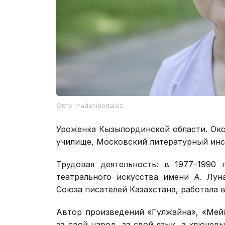
Фото: madeniportal.kz
Уроженка Кызылординской области. Ок
училище, Московский литературный инс
Трудовая деятельность: в 1977–1990
театрального искусства имени А. Лун
Союза писателей Казахстана, работала в 
Автор произведений «Гүлжайна», «Мейір
за свой народ, за свой язык, а ключевы