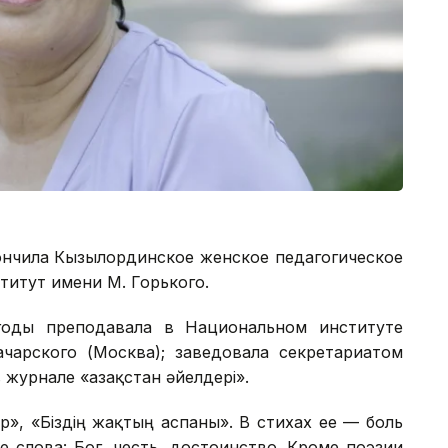
ончила Кызылординское женское педагогическое
титут имени М. Горького.
 годы преподавала в Национальном институте
ачарского (Москва); заведовала секретариатом
журнале «Қазақстан әйелдері».
», «Біздің жақтың аспаны». В стихах ее — боль
е слова: Бог, честь, достоинство. Кроме поэзии