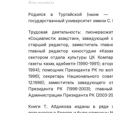
Фото: novoetv.kz
Родился в Тургайской (ныне — Ко
государственный университет имени С. М
Трудовая деятельность: пионервожа
«Социалистік Қазақстан», заведующий о
старший редактор, заместитель главн
главный редактор киностудии «Казах
сектором отдела культуры ЦК Компарт
газеты «Қазақ әдебиеті» (1990-1991); вт
1994); помощник Президента РК по воп
1996); секретарь Национального сове
12.1996); заместитель заведующего 
Президента РК (1996-2003); главный
Администрации Президента РК (2003-20
Книги Т. Абдикова изданы в ряде з
пользуются в Европе и были отмечены 