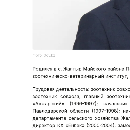
Фото: Gov.kz
Родился в с. Жалтыр Майского района 
зоотехническо-ветеринарный институт, 
Трудовая деятельность: зоотехник совх
зоотехник совхоза, главный зоотехни
«Акжарский» (1996-1997); начальни
Павлодарской области (1997-1998); н
департамента сельского хозяйства Жел
директор КХ «Енбек» (2000-2004); зам