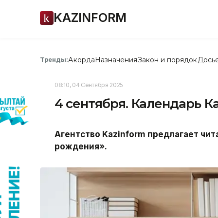
KAZINFORM
Акорда
Назначения
Закон и порядок
Дось
Тренды:
08:10, 04 Сентября 2025
4 сентября. Календарь 
Агентство Kazinform предлагает ч
рождения».