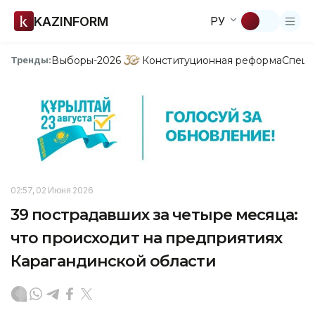
KAZINFORM
РУ
Выборы-2026
Конституционная реформа
Спецп
Тренды:
02:57, 02 Июня 2026
39 пострадавших за четыре месяца:
что происходит на предприятиях
Карагандинской области