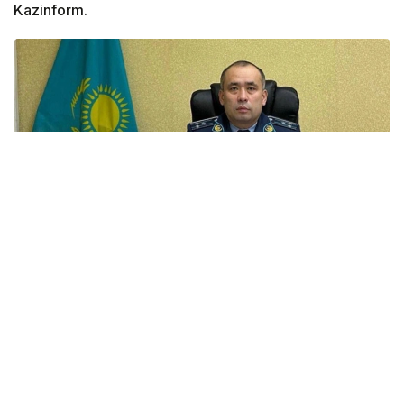
Kazinform.
Фото: facebook.com @Adal.advokat.kensesi
Специализированный межрайонный суд
по уголовным делам Шымкента вынес приговор
бывшему начальнику управления полиции Аль-
Фарабийского района Батыру Мирзакельдиеву
и его пособнику Бекмуратову.