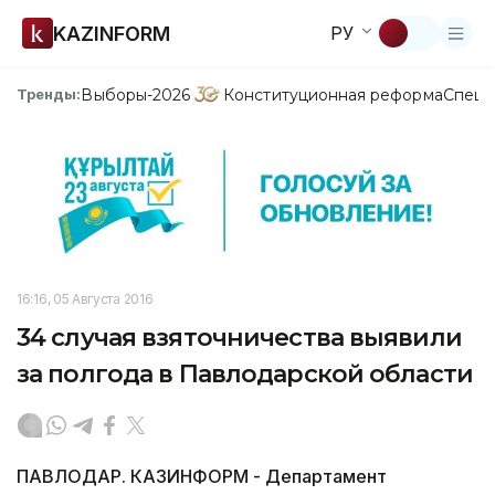
KAZINFORM
РУ
Выборы-2026
Конституционная реформа
Спецп
Тренды:
16:16, 05 Августа 2016
34 случая взяточничества выявили
за полгода в Павлодарской области
ПАВЛОДАР. КАЗИНФОРМ - Департамент