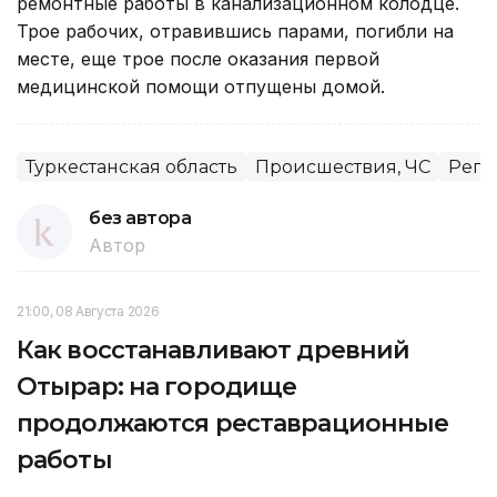
ремонтные работы в канализационном колодце.
Трое рабочих, отравившись парами, погибли на
месте, еще трое после оказания первой
медицинской помощи отпущены домой.
Туркестанская область
Происшествия, ЧС
Реги
без автора
Автор
21:00, 08 Августа 2026
Как восстанавливают древний
Отырар: на городище
продолжаются реставрационные
работы