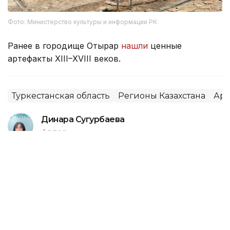
Фото: Министерство культуры и информации РК
Ранее в городище Отырар
нашли
ценные
артефакты XIII–XVIII веков.
Туркестанская область
Регионы Казахстана
Арх
Динара Сугурбаева
Автор
21:24, 07 Августа 2026
Браконьеры в Туркестанской
области убили краснокнижных
животных — ущерб оценивается в