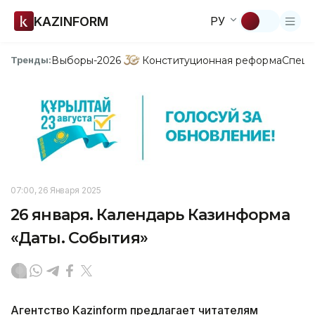
KAZINFORM
РУ
Выборы-2026
Конституционная реформа
Спецп
Тренды:
07:00, 26 Января 2025
26 января. Календарь Казинформа
«Даты. События»
Агентство Kazinform предлагает читателям