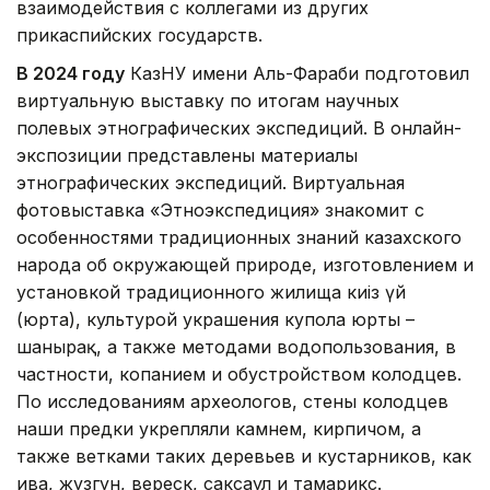
взаимодействия с коллегами из других
прикаспийских государств.
В 2024 году
КазНУ имени Аль-Фараби подготовил
виртуальную выставку по итогам научных
полевых этнографических экспедиций. В онлайн-
экспозиции представлены материалы
этнографических экспедиций. Виртуальная
фотовыставка «Этноэкспедиция» знакомит с
особенностями традиционных знаний казахского
народа об окружающей природе, изготовлением и
установкой традиционного жилища киіз үй
(юрта), культурой украшения купола юрты –
шанырақ, а также методами водопользования, в
частности, копанием и обустройством колодцев.
По исследованиям археологов, стены колодцев
наши предки укрепляли камнем, кирпичом, а
также ветками таких деревьев и кустарников, как
ива, жузгун, вереск, саксаул и тамарикс.