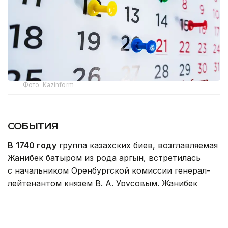
Фото: Kazinform
СОБЫТИЯ
В
1740 году
группа казахских биев, возглавляемая
Жанибек батыром из рода аргын, встретилась
с начальником Оренбургской комиссии генерал-
лейтенантом князем В. А. Урусовым. Жанибек
батыр и князь Василий Урусов обсудили вопрос
налаживания торговли с казахской степью
и безопасности караванных путей.