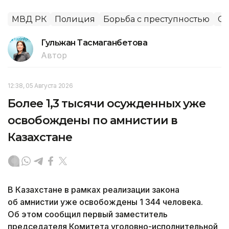
МВД РК
Полиция
Борьба с преступностью
О
Гульжан Тасмаганбетова
Автор
12:38, 05 Августа 2026
Более 1,3 тысячи осужденных уже
освобождены по амнистии в
Казахстане
В Казахстане в рамках реализации закона
об амнистии уже освобождены 1 344 человека.
Об этом сообщил первый заместитель
председателя Комитета уголовно-исполнительной