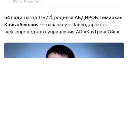
Фото: Kazinform
54 года
назад (1972) родился
АБДИРОВ Темирхан
Кайырбекович
— начальник Павлодарского
нефтепроводного управления АО «КазТрансОйл».
Фото: t.me/samrukazynaofficial