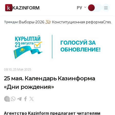
KAZINFORM
РУ
Выборы-2026
Конституционная реформа
Спецп
Тренды:
08:10, 25 Мая 2025
25 мая. Календарь Казинформа
«Дни рождения»
Агентство
Kazinform
предлагает читателям