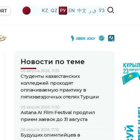
KZ
QZ
РУ
EN
中文
ق ز
ЎЗ
ORT
Новости по теме
06 августа 2026, 11:25
Студенты казахстанских
колледжей проходят
оплачиваемую практику в
пятизвездочных отелях Турции
06 августа 2026, 11:20
Astana AI Film Festival продлил
прием заявок до 31 августа
06 августа 2026, 11:10
Будущих олимпийцев в