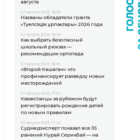
августа
07 августа 2026, 18:58
Названы обладатели гранта
«Тәуелсіздік ұрпақтары» 2026 года
07 августа 2026, 18:39
Как выбрать безопасный
школьный рюкзак —
рекомендации ортопеда
07 августа 2026, 18:16
«Второй Кашаган»: кто
профинансирует разведку новых
месторождений
07 августа 2026, 17:53
Казахстанцы за рубежом будут
регистрировать рождение детей
по новым правилам
07 августа 2026, 17:32
Судмедэксперт показал все 35
ранений Нурай Серикбай — на