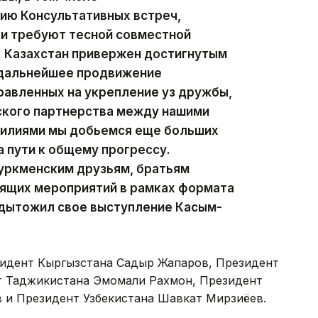
ию Консультативных встреч,
 и требуют тесной совместной
. Казахстан привержен достигнутым
 дальнейшее продвижение
равленных на укрепление уз дружбы,
ского партнерства между нашими
силиями мы добьемся еще больших
 пути к общему прогрессу.
туркменским друзьям, братьям
оящих мероприятий в рамках формата
одытожил свое выступление Касым-
зидент Кыргызстана Садыр Жапаров, Президент
т Таджикистана Эмомали Рахмон, Президент
 и Президент Узбекистана Шавкат Мирзиёев.