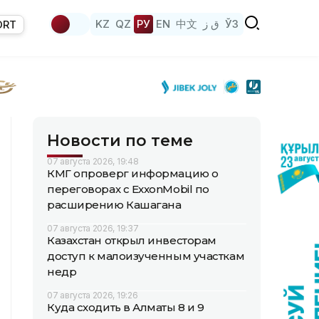
KZ
QZ
РУ
EN
中文
ق ز
ЎЗ
ORT
Новости по теме
07 августа 2026, 19:48
КМГ опроверг информацию о
переговорах с ExxonMobil по
расширению Кашагана
07 августа 2026, 19:37
Казахстан открыл инвесторам
доступ к малоизученным участкам
недр
07 августа 2026, 19:26
Куда сходить в Алматы 8 и 9