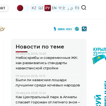
KZ
QZ
РУ
EN
中文
ق ز
ЎЗ
ORT
Новости по теме
09 августа 2026, 14:46
Небоскребы и современные ЖК:
как развивались стандарты
казахстанской стройки
09 августа 2026, 14:10
Были ли казахские лошади
лучшими среди кочевых народов
09 августа 2026, 12:34
Как Центральный парк в Алматы
спасает горожан от летнего зноя –