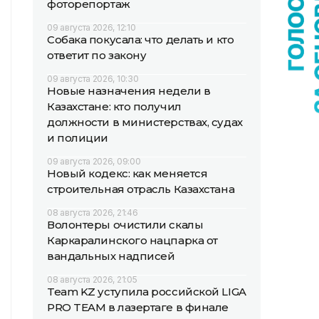
фоторепортаж
09 августа 2026, 12:10
Собака покусала: что делать и кто
ответит по закону
09 августа 2026, 10:30
Новые назначения недели в
Казахстане: кто получил
должности в министерствах, судах
и полиции
09 августа 2026, 09:00
Новый кодекс: как меняется
строительная отрасль Казахстана
08 августа 2026, 21:46
Волонтеры очистили скалы
Каркаралинского нацпарка от
вандальных надписей
08 августа 2026, 21:05
Team KZ уступила российской LIGA
PRO TEAM в лазертаге в финале