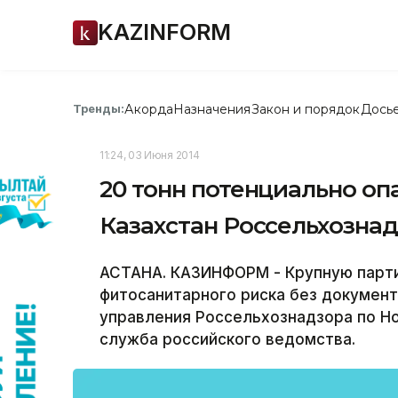
KAZINFORM
Акорда
Назначения
Закон и порядок
Дось
Тренды:
11:24, 03 Июня 2014
20 тонн потенциально оп
Казахстан Россельхозна
АСТАНА. КАЗИНФОРМ - Крупную парт
фитосанитарного риска без документ
управления Россельхознадзора по Н
служба российского ведомства.