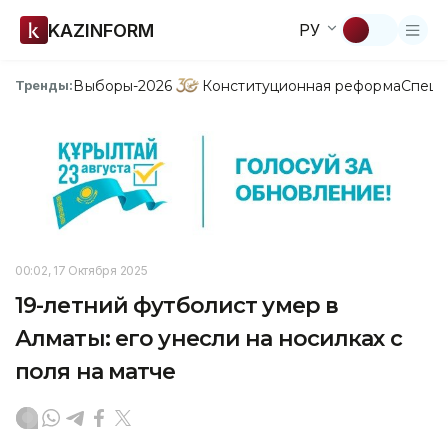
KAZINFORM
РУ
Выборы-2026
Конституционная реформа
Спецп
Тренды:
00:02, 17 Октября 2025
19-летний футболист умер в
Алматы: его унесли на носилках с
поля на матче