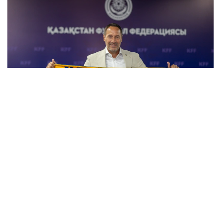
Фото: Казахстанская федерация футбола
О назначении 62-летнего тренера было объявлено
в ходе его официального представления
в Казахстанской федерации футбола.
В тренерский штаб национальной команды также
вошел Нурбол Жумаскалиев, который будет
работать ассистентом главного тренера. Также