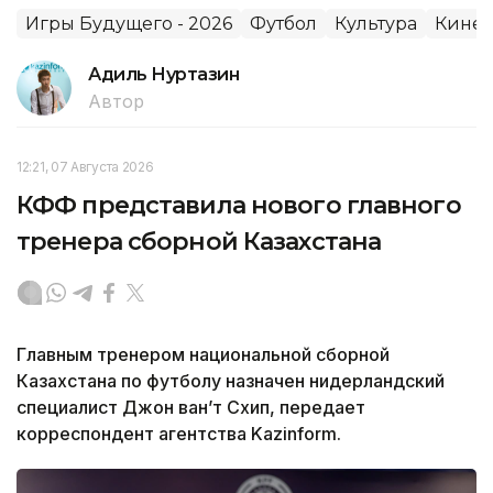
Игры Будущего - 2026
Футбол
Культура
Кинем
Адиль Нуртазин
Автор
12:21, 07 Августа 2026
КФФ представила нового главного
тренера сборной Казахстана
Главным тренером национальной сборной
Казахстана по футболу назначен нидерландский
специалист Джон ван’т Схип, передает
корреспондент агентства Kazinform.