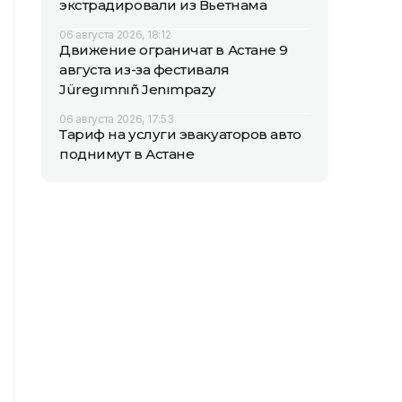
экстрадировали из Вьетнама
06 августа 2026, 18:12
Движение ограничат в Астане 9
августа из-за фестиваля
Jüregımnıñ Jenımpazy
06 августа 2026, 17:53
Тариф на услуги эвакуаторов авто
поднимут в Астане