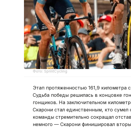
Фото: SprintCycling
Этап протяженностью 161,9 километра с
Судьба победы решилась в концовке гонк
гонщиков. На заключительном километре
Скарони стал единственным, кто сумел 
команды стремительно сокращал отстав
немного — Скарони финишировал вторы