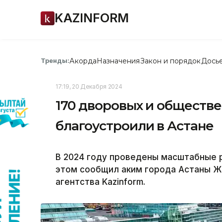
KAZINFORM
Акорда
Назначения
Закон и порядок
Дось
Тренды:
17:19, 20 Декабря 2024
170 дворовых и обществ
благоустроили в Астане
В 2024 году проведены масштабные 
этом сообщил аким города Астаны Ж
агентства Kazinform.