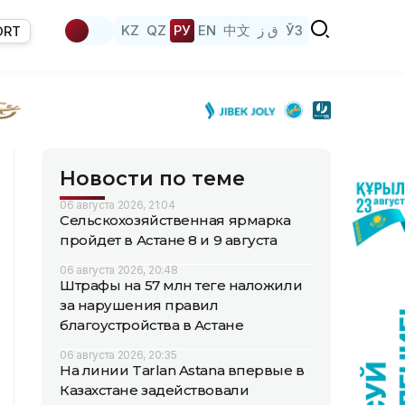
KZ
QZ
РУ
EN
中文
ق ز
ЎЗ
ORT
Новости по теме
06 августа 2026, 21:04
Сельскохозяйственная ярмарка
пройдет в Астане 8 и 9 августа
06 августа 2026, 20:48
Штрафы на 57 млн теңге наложили
за нарушения правил
благоустройства в Астане
06 августа 2026, 20:35
На линии Tarlan Astana впервые в
Казахстане задействовали