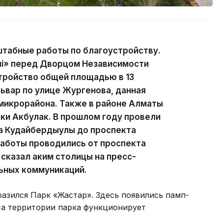
штабные работы по благоустройству.
Елі» перед Дворцом Независимости
тройство общей площадью в 13
львар по улице Жургенова, данная
 микрорайона. Также в районе Алматы
ки Акбулак. В прошлом году провели
а Кудайбердыулы до проспекта
работы проводились от проспекта
 сказал аким столицы на пресс-
ьных коммуникаций.
разился Парк «Жастар». Здесь появились памп-
 На территории парка функционирует