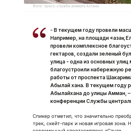
Фото: пресс-служба акимата Астаны
- В текущем году провели мас
Например, на площади «Қазақ 
провели комплексное благоус
гектаров, создали зеленый бу
улица - одна из основных улиц
благоустроили набережную ре
работы от проспекта Шакарим
Абылай хана. В текущем году 
Абылайхана до улицы Амман, –
конференции Службы централ
Спикер отметил, что значительно преоб
трек, скейт-парк и новая игровая зона.
современный спорткомплекс «Сана».