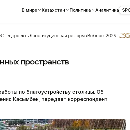
В мире
Казахстан
Политика
Аналитика
SP
е
Спецпроекты
Конституционная реформа
Выборы-2026
енных пространств
работы по благоустройству столицы. Об
енис Касымбек, передает корреспондент