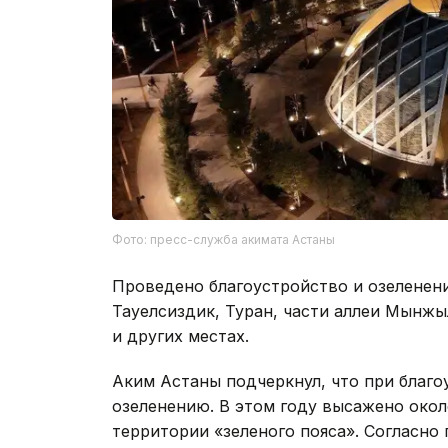
Фото: пресс-служба акимата Астаны
Проведено благоустройство и озеленени
Тауелсиздик, Туран, части аллеи Мынжы
и других местах.
Аким Астаны подчеркнул, что при благо
озеленению. В этом году высажено окол
территории «зеленого пояса». Согласно 