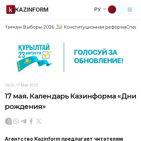
KAZINFORM
РУ
Выборы-2026
Конституционная реформа
Спецп
Тренды:
08:10, 17 Мая 2025
17 мая. Календарь Казинформа «Дни
рождения»
Агентство
Kazinform
предлагает читателям