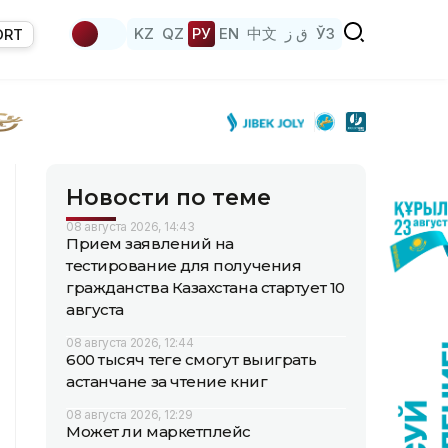
KZ
QZ
РУ
EN
中文
ق ز
ЎЗ
ORT
Новости по теме
08 августа 2026, 14:43
Прием заявлений на
тестирование для получения
гражданства Казахстана стартует 10
августа
08 августа 2026, 12:44
600 тысяч теңге смогут выиграть
астанчане за чтение книг
08 августа 2026, 12:29
Может ли маркетплейс