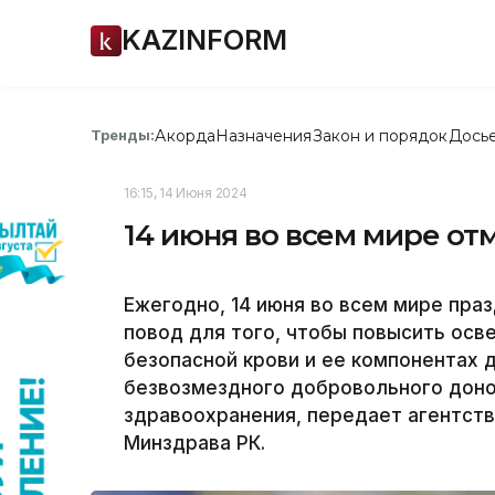
KAZINFORM
Акорда
Назначения
Закон и порядок
Дось
Тренды:
16:15, 14 Июня 2024
14 июня во всем мире от
Ежегодно, 14 июня во всем мире пра
повод для того, чтобы повысить осв
безопасной крови и ее компонентах 
безвозмездного добровольного доно
здравоохранения, передает агентств
Минздрава РК.