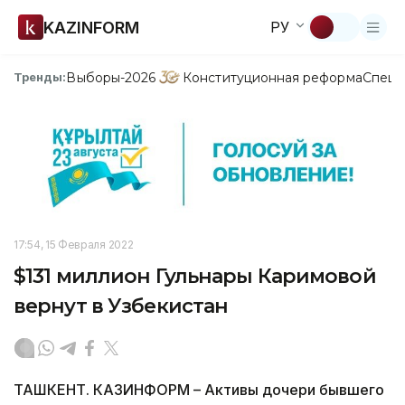
KAZINFORM
РУ
Выборы-2026
Конституционная реформа
Спецп
Тренды:
17:54, 15 Февраля 2022
$131 миллион Гульнары Каримовой
вернут в Узбекистан
ТАШКЕНТ. КАЗИНФОРМ – Активы дочери бывшего