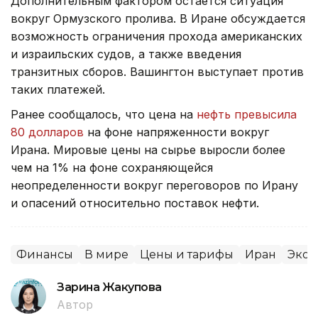
Дополнительным фактором остается ситуация
вокруг Ормузского пролива. В Иране обсуждается
возможность ограничения прохода американских
и израильских судов, а также введения
транзитных сборов. Вашингтон выступает против
таких платежей.
Ранее сообщалось, что цена на
нефть превысила
80 долларов
на фоне напряженности вокруг
Ирана. Мировые цены на сырье выросли более
чем на 1% на фоне сохраняющейся
неопределенности вокруг переговоров по Ирану
и опасений относительно поставок нефти.
Финансы
В мире
Цены и тарифы
Иран
Экон
Зарина Жакупова
Автор