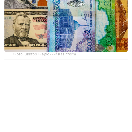
Фото: Виктор Федюнин/ Kazinform
В начале недели доллар торговался выше отметки
475 теңге. По итогам дневных торгов 3 августа
средневзвешенный курс американской валюты
составил 475,38 теңге, увеличившись на 1,57 теңге
по сравнению с предыдущими торгами.
Однако уже на следующий день ситуация
изменилась. 4 августа средневзвешенный курс
доллара снизился сразу на 3,25 теңге — до 471,98