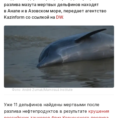
разлива мазута мертвых дельфинов находят
в Анапе и в Азовском море, передает агентство
Kazinform со ссылкой на
DW
.
Фото: André Zumak/Mamirauá Institute
Уже 11 дельфинов найдены мертвыми после
разлива нефтепродуктов в результате
крушения
российских танкеров близ Керченского пролива
.