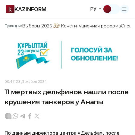
KAZINFORM
РУ
Выборы-2026
Конституционная реформа
Спецп
Тренды:
00:47, 23 Декабря 2024
11 мертвых дельфинов нашли после
крушения танкеров у Анапы
По данным директора центра «Дельфа», после