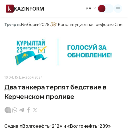
KAZINFORM
РУ
Выборы-2026
Конституционная реформа
Спецп
Тренды:
16:04, 15 Декабря 2024
Два танкера терпят бедствие в
Керченском проливе
Судна «Волгонефть-212» и «Волгонефть-239»