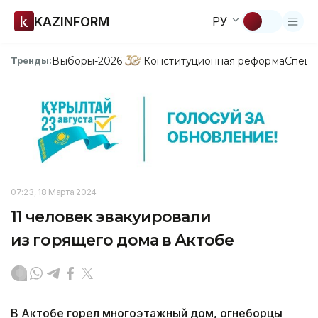
KAZINFORM
РУ
Выборы-2026
Конституционная реформа
Спецп
Тренды:
07:23, 18 Марта 2024
11 человек эвакуировали
из горящего дома в Актобе
В Актобе горел многоэтажный дом, огнеборцы