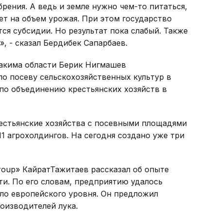
рения. А ведь и земле нужно чем-то питаться,
ет на объем урожая. При этом государство
ся субсидии. Но результат пока слабый. Также
, - сказал Бердибек Сапарбаев.
акима области Берик Нигмашев
о посеву сельскохозяйственных культур в
е по объединению крестьянских хозяйств в
рестьянские хозяйства с посевными площадями
1 агрохолдингов. На сегодня создано уже три
roup» КайратТажитаев рассказал об опыте
и. По его словам, предприятию удалось
гло европейского уровня. Он предложил
оизводителей лука.