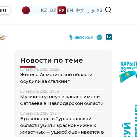
KZ
QZ
РУ
EN
中文
ق ز
ЎЗ
ORT
Новости по теме
07 августа 2026, 22:22
Жителя Алматинской области
осудили за сталкинг
07 августа 2026, 21:58
Мужчина утонул в канале имени
Сатпаева в Павлодарской области
07 августа 2026, 21:24
Браконьеры в Туркестанской
области убили краснокнижных
животных — ущерб оценивается в