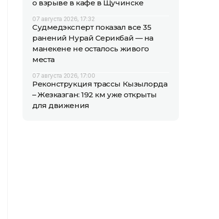
о взрыве в кафе в Щучинске
07 августа 2026, 17:32
Судмедэксперт показал все 35
ранений Нурай Серикбай — на
манекене не осталось живого
места
07 августа 2026, 17:00
Реконструкция трассы Кызылорда
– Жезказган: 192 км уже открыты
для движения