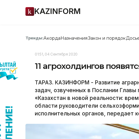
KAZINFORM
Акорда
Назначения
Закон и порядок
Дось
Тренды:
01:51, 04 Сентября 2020
11 агрохолдингов появят
ТАРАЗ. КАЗИНФОРМ - Развитие аграрн
задач, озвученных в Послании Главы
«Казахстан в новой реальности: вре
области руководители сельхозформи
исполнительных органов, передает 