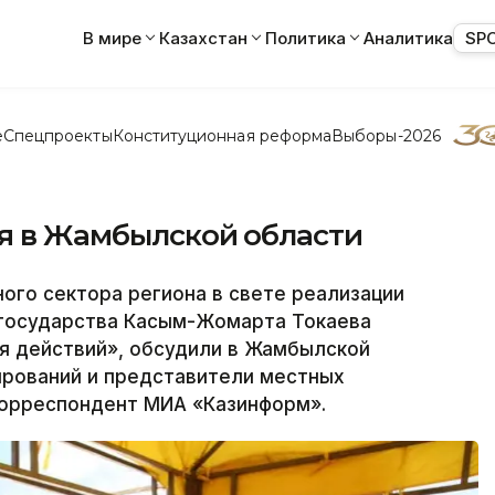
В мире
Казахстан
Политика
Аналитика
SP
е
Спецпроекты
Конституционная реформа
Выборы-2026
ся в Жамбылской области
ого сектора региона в свете реализации
 государства Касым-Жомарта Токаева
мя действий», обсудили в Жамбылской
рований и представители местных
корреспондент МИА «Казинформ».