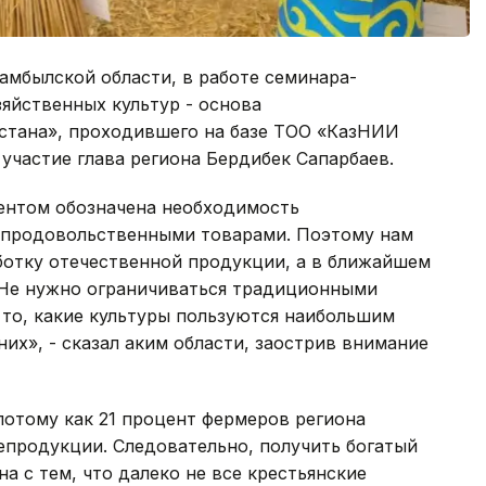
амбылской области, в работе семинара-
яйственных культур - основа
стана», проходившего на базе ТОО «КазНИИ
 участие глава региона Бердибек Сапарбаев.
ентом обозначена необходимость
 продовольственными товарами. Поэтому нам
ботку отечественной продукции, а в ближайшем
 Не нужно ограничиваться традиционными
 то, какие культуры пользуются наибольшим
их», - сказал аким области, заострив внимание
 потому как 21 процент фермеров региона
епродукции. Следовательно, получить богатый
на с тем, что далеко не все крестьянские