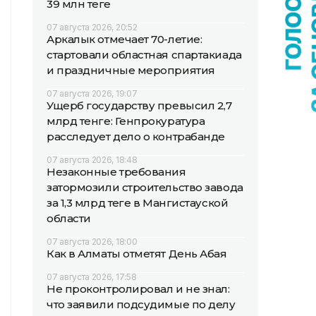
39 млн теңге
07 августа 2026, 20:52
Аркалык отмечает 70-летие:
стартовали областная спартакиада
и праздничные мероприятия
07 августа 2026, 19:07
Ущерб государству превысил 2,7
млрд тенге: Генпрокуратура
расследует дело о контрабанде
07 августа 2026, 18:48
Незаконные требования
затормозили строительство завода
за 1,3 млрд теңге в Мангистауской
области
07 августа 2026, 18:00
Как в Алматы отметят День Абая
07 августа 2026, 17:58
Не проконтролировал и не знал:
что заявили подсудимые по делу