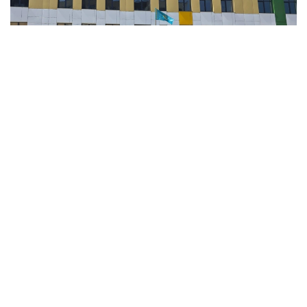
Фото: акимат Алматы
В новом учебном году сесть за парты в восьми
новых комфортных школах смогут 11 700
учеников. Все эти школы приобретаются
у частных инвесторов по механизму выкупа
как «товар под ключ» с подведением инженерно-
коммуникационной инфраструктуры.
По данным акимата Алматы, в декабре 2025 года
на всех восьми объектах завершены строительно-