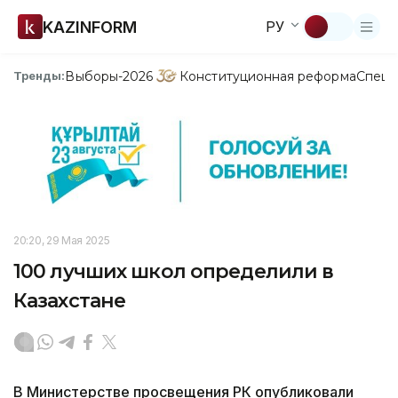
KAZINFORM
РУ
Выборы-2026
Конституционная реформа
Спецп
Тренды:
20:20, 29 Мая 2025
100 лучших школ определили в
Казахстане
В Министерстве просвещения РК опубликовали