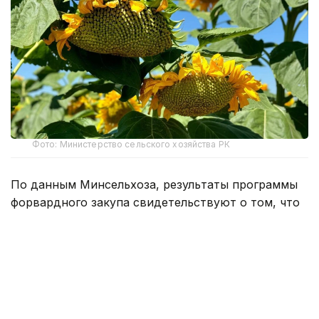
Фото: Министерство сельского хозяйства РК
По данным Минсельхоза, результаты программы
форвардного закупа свидетельствуют о том, что
казахстанские фермеры активнее
диверсифицируют структуру посевов, увеличивая
производство культур с высокой добавленной
стоимостью.
По сравнению с прошлым сельскохозяйственным
сезоном объем финансирования масличных