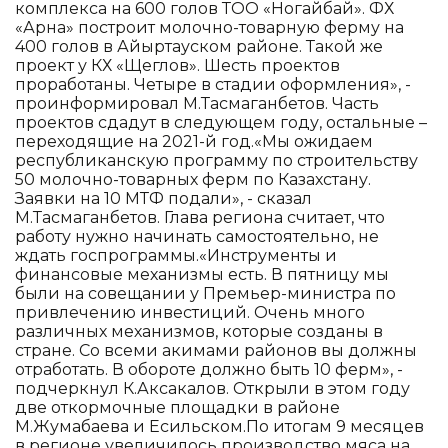
комплекса на 600 голов ТОО «Ногайбай». ФХ
«Арна» построит молочно-товарную ферму на
400 голов в Айыртауском районе. Такой же
проект у КХ «Щеглов». Шесть проектов
проработаны. Четыре в стадии оформления», -
проинформировал М.Тасмаганбетов. Часть
проектов сдадут в следующем году, остальные –
переходящие на 2021-й год.«Мы ожидаем
республиканскую программу по строительству
50 молочно-товарных ферм по Казахстану.
Заявки на 10 МТФ подали», - сказал
М.Тасмаганбетов. Глава региона считает, что
работу нужно начинать самостоятельно, не
ждать госпрограммы.«Инструменты и
финансовые механизмы есть. В пятницу мы
были на совещании у Премьер-министра по
привлечению инвестиций. Очень много
различных механизмов, которые созданы в
стране. Со всеми акимами районов вы должны
отработать. В обороте должно быть 10 ферм», -
подчеркнул К.Аксакалов. Открыли в этом году
две откормочные площадки в районе
М.Жумабаева и Есильском.По итогам 9 месяцев
в регионе увеличилось производство мяса на