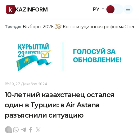
KAZINFORM
РУ
Выборы-2026
Конституционная реформа
Спецп
Тренды:
15:39, 27 Декабря 2024
10-летний казахстанец остался
один в Турции: в Air Astana
разъяснили ситуацию