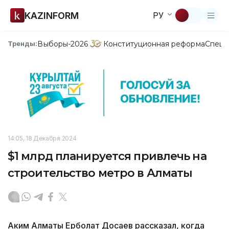
KAZINFORM
РУ
Выборы-2026
Конституционная реформа
Спецп
Тренды:
14:05, 18 Декабря 2024
$1 млрд планируется привлечь на
строительство метро в Алматы
Аким Алматы Ерболат Досаев рассказал, когда