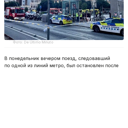
Фото: De Último Minuto
В понедельник вечером поезд, следовавший
по одной из линий метро, был остановлен после
обнаружения огня на путях.
Пассажиры попытались самостоятельно открыть
аварийные двери. После того, как им это удалось,
они спустились к путям и прошли около 200
метров до платформы. Находившиеся
на платформе специалисты оказывали помощь
прибывающим пассажирам.