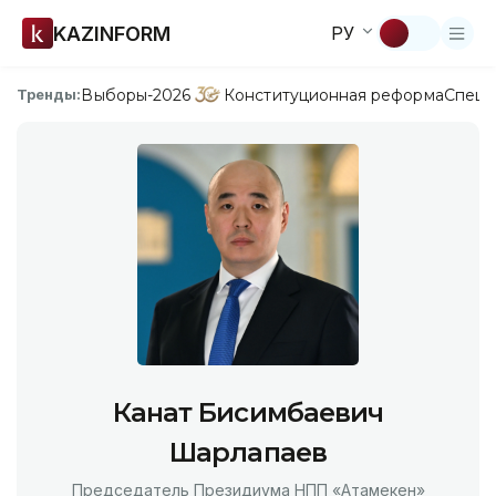
KAZINFORM
РУ
Выборы-2026
Конституционная реформа
Спецп
Тренды:
Канат Бисимбаевич
Шарлапаев
Председатель Президиума НПП «Атамекен»