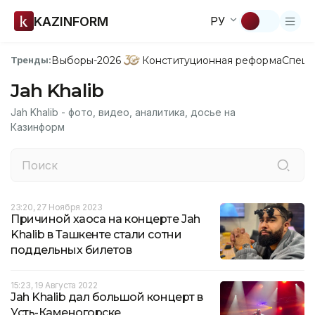
KAZINFORM
РУ
Выборы-2026
Конституционная реформа
Спецп
Тренды:
Jah Khalib
Jah Khalib - фото, видео, аналитика, досье на
Казинформ
23:20, 27 Ноября 2023
Причиной хаоса на концерте Jah
Khalib в Ташкенте стали сотни
поддельных билетов
15:23, 19 Августа 2022
Jah Khalib дал большой концерт в
Усть-Каменогорске