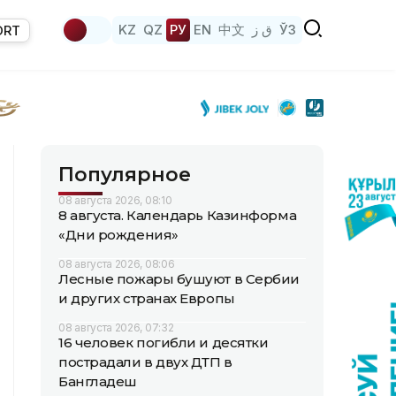
KZ
QZ
РУ
EN
中文
ق ز
ЎЗ
ORT
Популярное
08 августа 2026, 08:10
8 августа. Календарь Казинформа
«Дни рождения»
08 августа 2026, 08:06
Лесные пожары бушуют в Сербии
и других странах Европы
08 августа 2026, 07:32
16 человек погибли и десятки
пострадали в двух ДТП в
Бангладеш