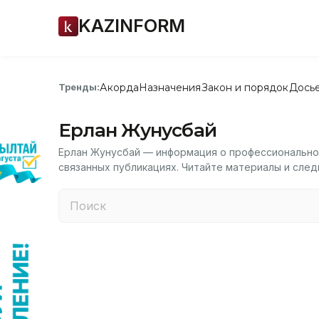
KAZINFORM
Акорда
Назначения
Закон и порядок
Дось
Тренды:
Ерлан Жунусбай
Ерлан Жунусбай — информация о профессиональной
связанных публикациях. Читайте материалы и след