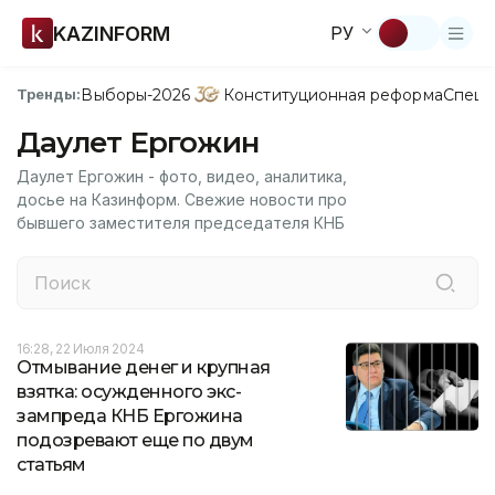
KAZINFORM
РУ
Выборы-2026
Конституционная реформа
Спецп
Тренды:
Даулет Ергожин
Даулет Ергожин - фото, видео, аналитика,
досье на Казинформ. Свежие новости про
бывшего заместителя председателя КНБ
16:28, 22 Июля 2024
Отмывание денег и крупная
взятка: осужденного экс-
зампреда КНБ Ергожина
подозревают еще по двум
статьям