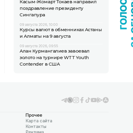
Касым-Жомарт Токаев направил
поздравление президенту
Сингапура
09 августа 2026, 10:00
Курсы валют в обменниках Астаны
и Алматы на 9 августа
09 августа 2026, 09:55
Алан Курмангалиев завоевал
золото на турнире WTT Youth
Contender в США
Прочее
Карта сайта
Контакты
Реклама