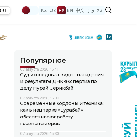
KZ
QZ
РУ
EN
中文
ق ز
ЎЗ
ORT
Популярное
07 августа 2026, 15:41
Суд исследовал видео нападения
и результаты ДНК-экспертиз по
делу Нурай Серикбай
07 августа 2026, 15:38
Современные кордоны и техника:
как в нацпарке «Бурабай»
обеспечивают работу
госинспекторов
07 августа 2026, 15:33