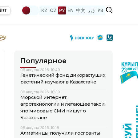
KZ
QZ
РУ
EN
中文
ق ز
ЎЗ
ORT
Популярное
08 августа 2026, 10:49
Генетический фонд дикорастущих
растений изучают в Казахстане
08 августа 2026, 10:30
Морской интернет,
агротехнологии и летающее такси:
что мировые СМИ пишут о
Казахстане
08 августа 2026, 10:18
Алматинцы получили госгранты