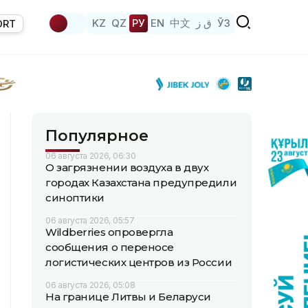
KZ
QZ
РУ
EN
中文
ق ز
ЎЗ
ORT
Популярное
06 августа 2026, 06:30
О загрязнении воздуха в двух
городах Казахстана предупредили
синоптики
06 августа 2026, 05:57
Wildberries опровергла
сообщения о переносе
логистических центров из России
06 августа 2026, 05:08
На границе Литвы и Беларуси