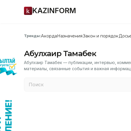
KAZINFORM
Акорда
Назначения
Закон и порядок
Дось
Тренды:
Абулхаир Тамабек
Абулхаир Тамабек — публикации, интервью, комме
материалы, связанные события и важная информац