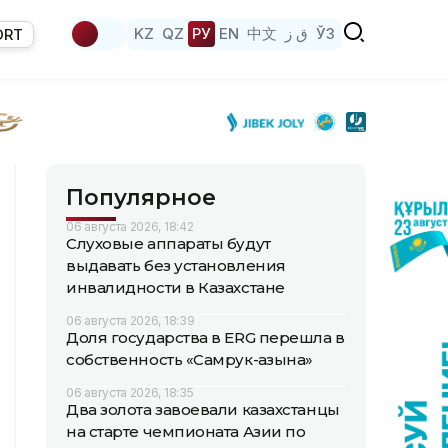
KZ
QZ
РУ
EN
中文
ق ز
ЎЗ
ORT
Популярное
06 августа 2026, 18:42
Слуховые аппараты будут
выдавать без установления
инвалидности в Казахстане
06 августа 2026, 18:39
Доля государства в ERG перешла в
собственность «Самрук-Қазына»
06 августа 2026, 18:35
Два золота завоевали казахстанцы
на старте чемпионата Азии по