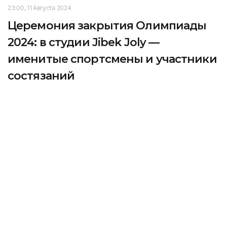
23:00, 11 Августа 2024
Церемония закрытия Олимпиады
2024: в студии Jibek Joly —
именитые спортсмены и участники
состязаний
Телеканал Jibek Joly будет транслировать
церемонию закрытия Олимпиады 2024. Сотрудники
телеканала рассказали агентству Kazinform о том,
как проходят подготовительные работы и что
ждет зрителей.