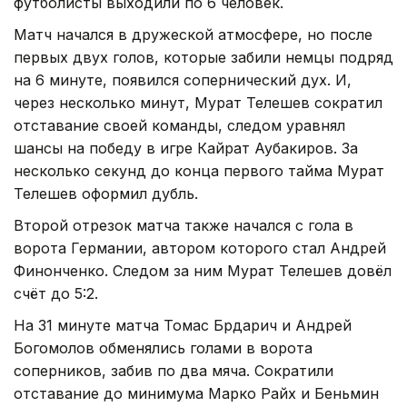
футболисты выходили по 6 человек.
Матч начался в дружеской атмосфере, но после
первых двух голов, которые забили немцы подряд
на 6 минуте, появился сопернический дух. И,
через несколько минут, Мурат Телешев сократил
отставание своей команды, следом уравнял
шансы на победу в игре Кайрат Аубакиров. За
несколько секунд до конца первого тайма Мурат
Телешев оформил дубль.
Второй отрезок матча также начался с гола в
ворота Германии, автором которого стал Андрей
Финонченко. Следом за ним Мурат Телешев довёл
счёт до 5:2.
На 31 минуте матча Томас Брдарич и Андрей
Богомолов обменялись голами в ворота
соперников, забив по два мяча. Сократили
отставание до минимума Марко Райх и Беньмин