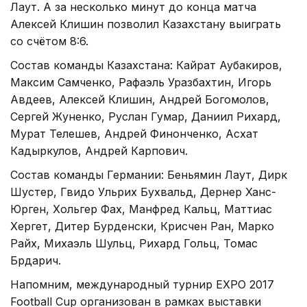
Лаут. А за несколько минут до конца матча
Алексей Клишин позволил Казахстану выиграть
со счётом 8:6.
Состав команды Казахстана: Кайрат Аубакиров,
Максим Самченко, Рафаэль Уразбахтин, Игорь
Авдеев, Алексей Клишин, Андрей Богомолов,
Сергей Жуненко, Руслан Гумар, Даниил Рихард,
Мурат Телешев, Андрей Финонченко, Асхат
Кадыркулов, Андрей Карпович.
Состав команды Германии: Беньямин Лаут, Дирк
Шустер, Гвидо Ульрих Бухвальд, Дернер Ханс-
Юрген, Хольгер Фах, Манфред Кальц, Маттиас
Хергет, Дитер Бурденски, Крисчен Ран, Марко
Райх, Михаэль Шульц, Рихард Гольц, Томас
Брдарич.
Напомним, международный турнир EXPO 2017
Football Cup организован в рамках выставки