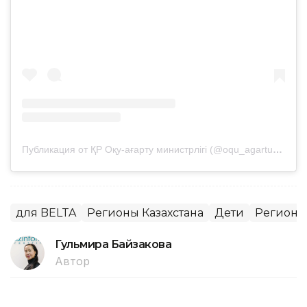
Публикация от ҚР Оқу-ағарту министрлігі (@oqu_agartu_ministrligi)
для BELTA
Регионы Казахстана
Дети
Регионы
Гульмира Байзакова
Автор