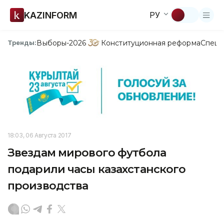
KAZINFORM
РУ
Выборы-2026
Конституционная реформа
Спецп
Тренды:
18:03, 06 Августа 2017
Звездам мирового футбола
подарили часы казахстанского
производства