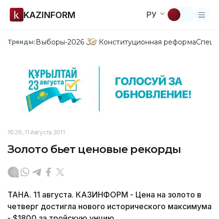
KAZINFORM
РУ
Выборы-2026
Конституционная реформа
Спецп
Тренды:
16:26, 11 Августа 2011
Золото бьет ценовые рекорды
ТАНА. 11 августа. КАЗИНФОРМ - Цена на золото в
четверг достигла нового исторического максимума
- $1800 за тройскую унцию.