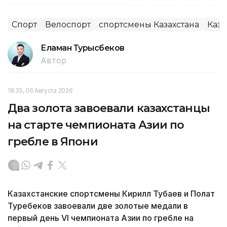
Спорт
Велоспорт
спортсмены Казахстана
Каза
Еламан Турысбеков
Автор
18:35, 06 Августа 2026
Два золота завоевали казахстанцы
на старте чемпионата Азии по
гребле в Япони
Казахстанские спортсмены Кирилл Тубаев и Полат
Туребеков завоевали две золотые медали в
первый день VI чемпионата Азии по гребле на