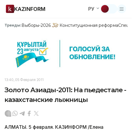
KAZINFORM
РУ
Выборы-2026
Конституционная реформа
Спецп
Тренды:
13:40, 05 Февраля 2011
Золото Азиады-2011: На пьедестале -
казахстанские лыжницы
АЛМАТЫ. 5 февраля. КАЗИНФОРМ /Елена