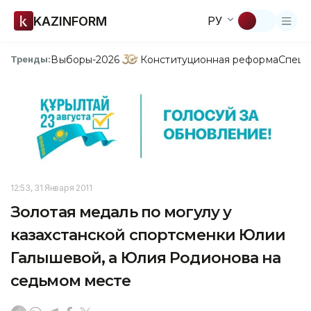
KAZINFORM
РУ
Выборы-2026
Конституционная реформа
Спецп
Тренды:
12:53, 31 Января 2011
Золотая медаль по могулу у
казахстанской спортсменки Юлии
Галышевой, а Юлия Родионова на
седьмом месте