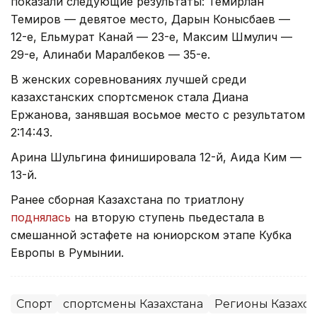
показали следующие результаты: Темирлан
Темиров — девятое место, Дарын Конысбаев —
12-е, Ельмурат Канай — 23-е, Максим Шмулич —
29-е, Алинаби Маралбеков — 35-е.
В женских соревнованиях лучшей среди
казахстанских спортсменок стала Диана
Ержанова, занявшая восьмое место с результатом
2:14:43.
Арина Шульгина финишировала 12-й, Аида Ким —
13-й.
Ранее сборная Казахстана по триатлону
поднялась
на вторую ступень пьедестала в
смешанной эстафете на юниорском этапе Кубка
Европы в Румынии.
Спорт
спортсмены Казахстана
Регионы Казахст