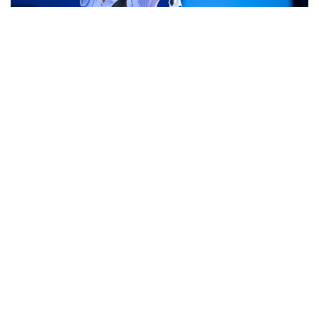
Фото: НОК
В список участников Азиады-2026 вошли
12 лучников.
Классический лук
Мужчины
Ильфат Абдуллин
Даулеткельды Жанбырбай
Дастан Каримов
Женщины