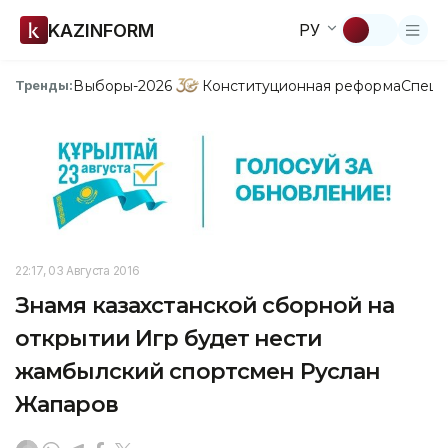
KAZINFORM
РУ
Выборы-2026
Конституционная реформа
Спецп
Тренды:
22:17, 03 Августа 2016
Знамя казахстанской сборной на
открытии Игр будет нести
жамбылский спортсмен Руслан
Жапаров